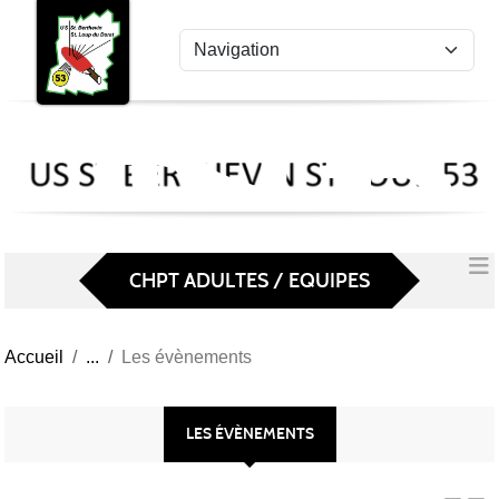
US
Panneau de gestion des cookies
St
Ber
Lou
53
CHPT ADULTES / EQUIPES
Accueil
Les évènements
LES ÉVÈNEMENTS