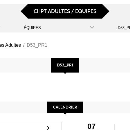
CHPT ADULTES / EQUIPES
ÉQUIPES
D53_PR
es Adultes
D53_PR1
D53_PR1
CALENDRIER
07