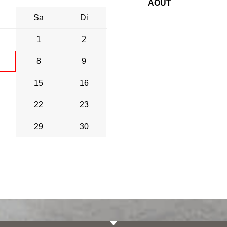
AOÛT
Sa
Di
1
2
8
9
15
16
22
23
29
30