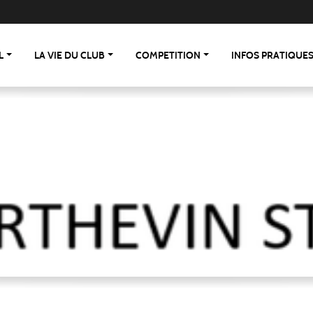
L
LA VIE DU CLUB
COMPETITION
INFOS PRATIQUE
 St Berthevin/St Loup