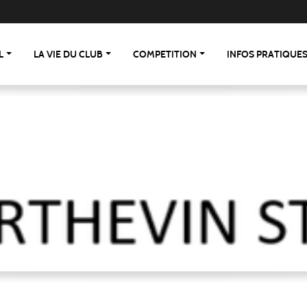
L
LA VIE DU CLUB
COMPETITION
INFOS PRATIQUE
 St Berthevin/St Loup