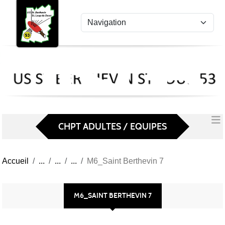
US
Panneau de gestion des cookies
St
Ber
Lou
53
CHPT ADULTES / EQUIPES
Accueil
M6_Saint Berthevin 7
M6_SAINT BERTHEVIN 7