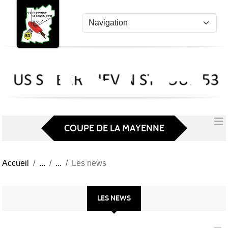
US
Panneau de gestion des cookies
St
Ber
Lou
53
COUPE DE LA MAYENNE
Accueil
Les news
LES NEWS