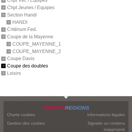
Chpt Vét. / Equipes
Chpt Jeunes / Equipes
Section Handi
HANDI
Critérium Fed.
Coupe de la Mayenne
COUPE_MAYENNE_1
COUPE_MAYENNE_2
Coupe Davis
Coupe des doubles
Loisirs
SPORTS
REGIONS
Charte cookies
Informations légales
Gestion des cookies
Signaler un contenu
inapproprié