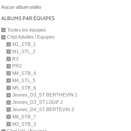
Aucun album vidéo
ALBUMS PAR ÉQUIPES
Toutes les équipes
Chpt Adultes / Equipes
M1_STB_1
M1_STL_2
R3
PR2
M4_STB_4
M4_STL_5
M5_STB_6
Jeunes_D3_ST BERTHEVIN 1
Jeunes_D3_ST LOUP 2
Jeunes_D4_ST BERTEVIN 3
M6_STB_7
M3_STB_3