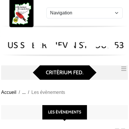
US
Panneau de gestion des cookies
St
Ber
Lou
53
CRITÉRIUM FED.
Accueil
Les évènements
LES ÉVÈNEMENTS