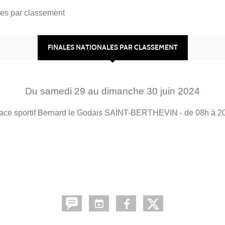
les par classement
FINALES NATIONALES PAR CLASSEMENT
Du
samedi
29
au
dimanche
30
juin
2024
ce sportif Bernard le Godais
SAINT-BERTHEVIN
- de 08h à 2