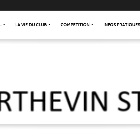
L
LA VIE DU CLUB
COMPETITION
INFOS PRATIQUE
 St Berthevin/St Loup