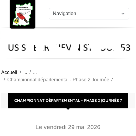
US
Panneau de gestion des cookies
St
Ber
Lou
53
Accueil
Championnat départemental - Phase 2 Journée 7
CHAMPIONNAT DÉPARTEMENTAL - PHASE 2 JOURNÉE 7
Le
vendredi
29
mai
2026