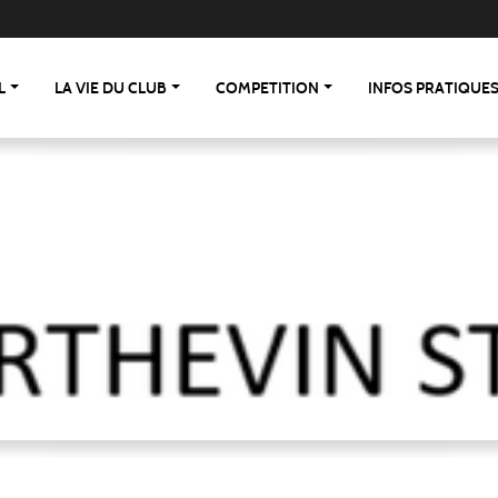
L
LA VIE DU CLUB
COMPETITION
INFOS PRATIQUE
 St Berthevin/St Loup