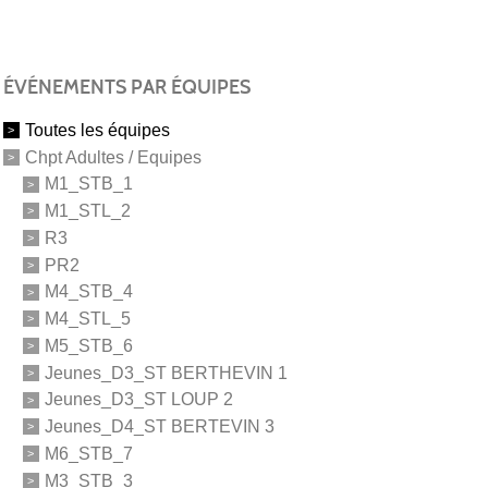
ÉVÉNEMENTS PAR ÉQUIPES
Toutes les équipes
Chpt Adultes / Equipes
M1_STB_1
M1_STL_2
R3
PR2
M4_STB_4
M4_STL_5
M5_STB_6
Jeunes_D3_ST BERTHEVIN 1
Jeunes_D3_ST LOUP 2
Jeunes_D4_ST BERTEVIN 3
M6_STB_7
M3_STB_3