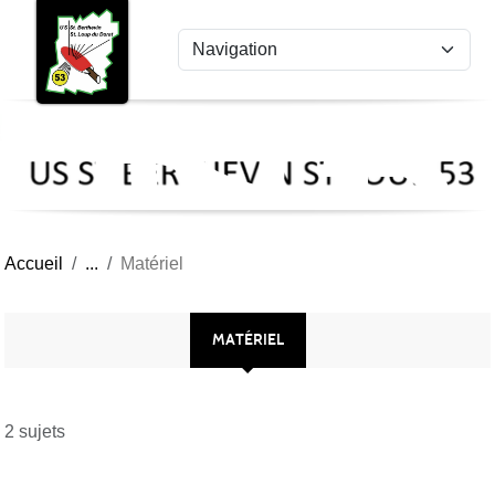
US
Panneau de gestion des cookies
St
Ber
Lou
53
Accueil
Matériel
MATÉRIEL
2 sujets