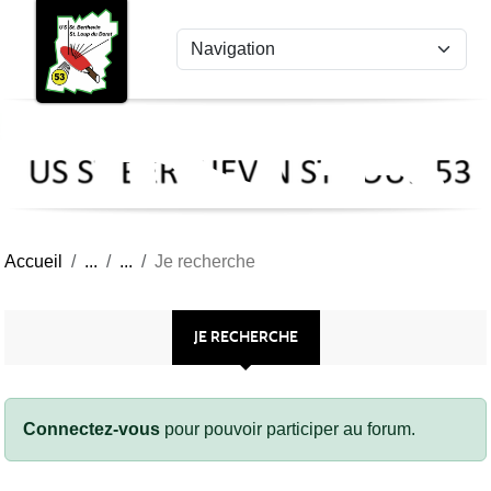
US
Panneau de gestion des cookies
St
Ber
Lou
53
Accueil
Je recherche
JE RECHERCHE
Connectez-vous
pour pouvoir participer au forum.