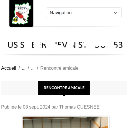
US
Panneau de gestion des cookies
St
Ber
Lou
53
Accueil
Rencontre amicale
RENCONTRE AMICALE
Publiée le
08 sept. 2024
par Thomas QUESNEE