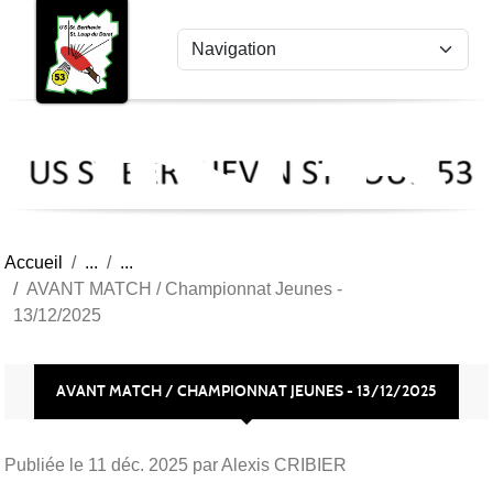
US
Panneau de gestion des cookies
St
Ber
Lou
53
Accueil
AVANT MATCH / Championnat Jeunes -
13/12/2025
AVANT MATCH / CHAMPIONNAT JEUNES - 13/12/2025
Publiée le
11 déc. 2025
par Alexis CRIBIER