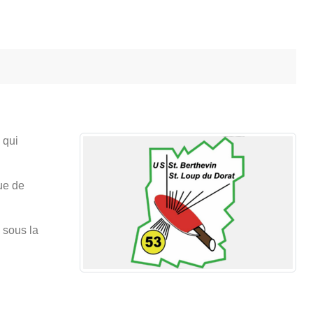
 qui
ue de
 sous la