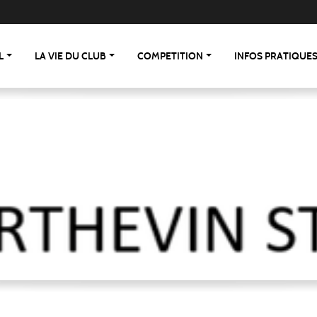
L
LA VIE DU CLUB
COMPETITION
INFOS PRATIQUE
 St Berthevin/St Loup