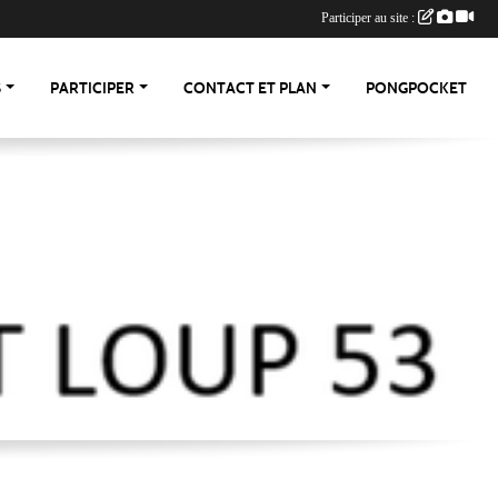
Participer au site :
S
PARTICIPER
CONTACT ET PLAN
PONGPOCKET
-53