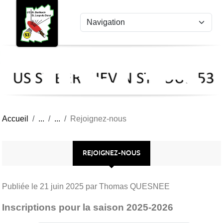
US
Panneau de gestion des cookies
St
Ber
Lou
53
Accueil
Rejoignez-nous
REJOIGNEZ-NOUS
Publiée le
21 juin 2025
par Thomas QUESNEE
Inscriptions pour la saison 2025-2026