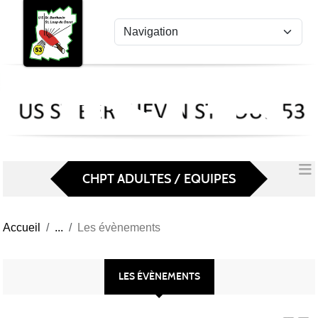
US
Panneau de gestion des cookies
St
Ber
Lou
53
CHPT ADULTES / EQUIPES
Accueil
Les évènements
LES ÉVÈNEMENTS