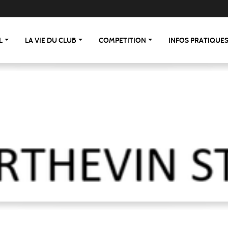
L
LA VIE DU CLUB
COMPETITION
INFOS PRATIQUE
 St Berthevin/St Loup