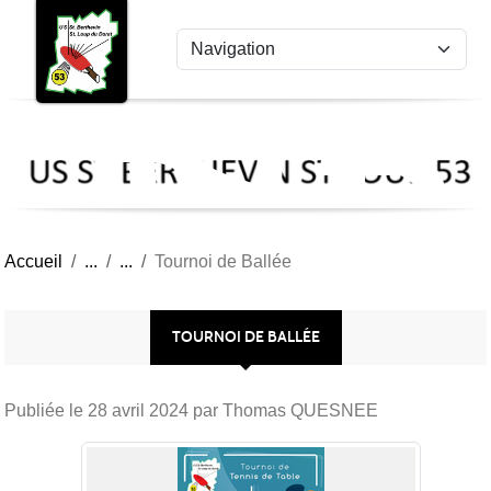
US
Panneau de gestion des cookies
St
Ber
Lou
53
Accueil
Tournoi de Ballée
TOURNOI DE BALLÉE
Publiée le
28 avril 2024
par Thomas QUESNEE