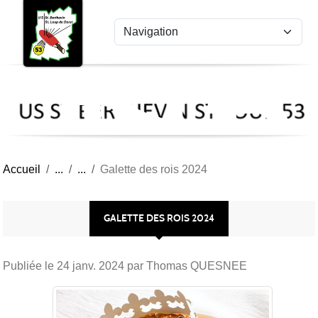
US
Panneau de gestion des cookies
St
Ber
Lou
53
Accueil
Galette des rois 2024
GALETTE DES ROIS 2024
Publiée le
24 janv. 2024
par Thomas QUESNEE